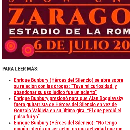
PARA LEER MÁS:
Enrique Bunbury (Héroes del Silencio) se abre sobre
su relación con las drogas: “Tuve mi curiosidad, y
abandonar su uso lúdico fue un acierto”
Enrique Bunbury presionó para que Alan Bogulavsky
fuera guitarrista de Héroes del Silencio en vez de
Gonzalo Valdivia en su última gira: “El que perdió el
pulso fui yo”
Enrique Bunbury (Héroes del Silencio): “No tengo
ningún interés en ser actor, es una actividad que me