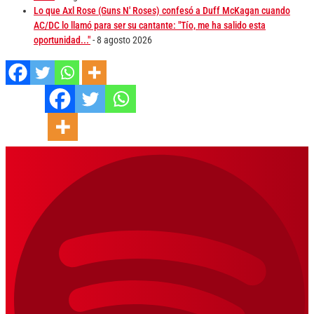
Lo que Axl Rose (Guns N' Roses) confesó a Duff McKagan cuando
AC/DC lo llamó para ser su cantante: "Tío, me ha salido esta
oportunidad..."
- 8 agosto 2026