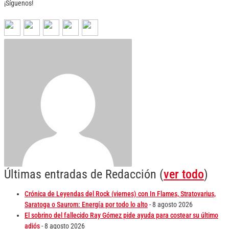
¡Síguenos!
Últimas entradas de Redacción
(
ver todo
)
Crónica de Leyendas del Rock (viernes) con In Flames, Stratovarius,
Saratoga o Saurom: Energía por todo lo alto
- 8 agosto 2026
El sobrino del fallecido Ray Gómez pide ayuda para costear su último
adiós
- 8 agosto 2026