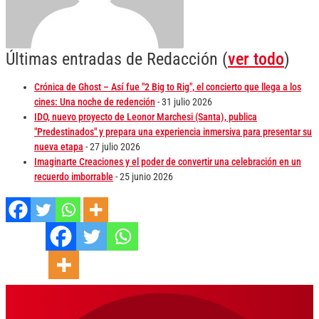
Últimas entradas de Redacción
(
ver todo
)
Crónica de Ghost – Así fue "2 Big to Rig", el concierto que llega a los
cines: Una noche de redención
- 31 julio 2026
IDO, nuevo proyecto de Leonor Marchesi (Santa), publica
"Predestinados" y prepara una experiencia inmersiva para presentar su
nueva etapa
- 27 julio 2026
Imaginarte Creaciones y el poder de convertir una celebración en un
recuerdo imborrable
- 25 junio 2026