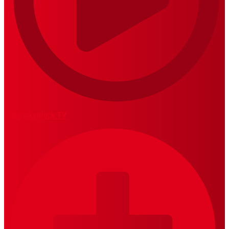
MariskalRock TV