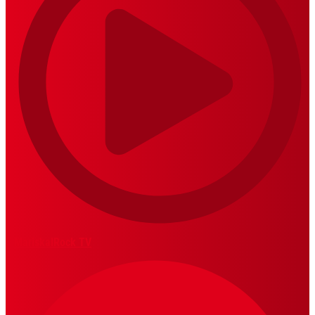
MariskalRock TV