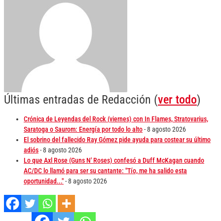
Últimas entradas de Redacción
(
ver todo
)
Crónica de Leyendas del Rock (viernes) con In Flames, Stratovarius,
Saratoga o Saurom: Energía por todo lo alto
- 8 agosto 2026
El sobrino del fallecido Ray Gómez pide ayuda para costear su último
adiós
- 8 agosto 2026
Lo que Axl Rose (Guns N' Roses) confesó a Duff McKagan cuando
AC/DC lo llamó para ser su cantante: "Tío, me ha salido esta
oportunidad..."
- 8 agosto 2026