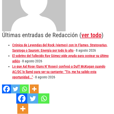
Últimas entradas de Redacción
(
ver todo
)
Crónica de Leyendas del Rock (viernes) con In Flames, Stratovarius,
Saratoga o Saurom: Energía por todo lo alto
- 8 agosto 2026
El sobrino del fallecido Ray Gómez pide ayuda para costear su último
adiós
- 8 agosto 2026
Lo que Axl Rose (Guns N' Roses) confesó a Duff McKagan cuando
AC/DC lo llamó para ser su cantante: "Tío, me ha salido esta
oportunidad..."
- 8 agosto 2026