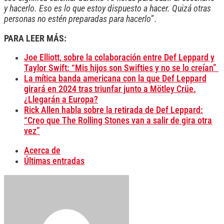
y hacerlo. Eso es lo que estoy dispuesto a hacer. Quizá otras
personas no estén preparadas para hacerlo
”.
PARA LEER MÁS:
Joe Elliott, sobre la colaboración entre Def Leppard y
Taylor Swift: “Mis hijos son Swifties y no se lo creían”
La mítica banda americana con la que Def Leppard
girará en 2024 tras triunfar junto a Mötley Crüe.
¿Llegarán a Europa?
Rick Allen habla sobre la retirada de Def Leppard:
“Creo que The Rolling Stones van a salir de gira otra
vez”
Acerca de
Últimas entradas