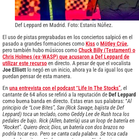
Def Leppard en Madrid. Foto: Estanis Núñez.
El uso de pistas pregrabadas en los conciertos salpicó en el
pasado a grandes formaciones como
Kiss
o
Mötley Crüe
,
pero también hubo músicos como
Chuck Billy (Testament) o
Chris Holmes (ex-WASP) que acusaron a Def Leppard de
utilizar este recurso
en directo. A pesar de que el vocalista
Joe Elliott
lo negó en un inicio, ahora ya le da igual los que
puedan pensar de esta manera.
En
una entrevista con el podcast “Life In The Stocks”
, el
cantante de 64 años se refirió a la reputación de
Def Leppard
como buena banda en directo. Estas eran sus palabras: “
Al
principio de “Love Bites”, Sav (Rick Savage, bajista de Def
Leppard) toca un teclado, como Geddy Lee de Rush toca los
pedales de bajo. Rick (Allen, batería) usa un loop de batería en
“Rocket”. Quiero decir, Dios, un batería con dos brazos no
podría tocar eso. Pero se canta cada palabra. Se toca cada