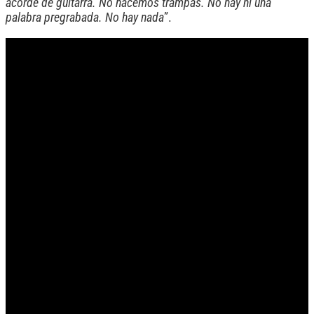
acorde de guitarra. No hacemos trampas. No hay ni una
palabra pregrabada. No hay nada
”.