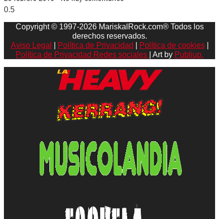
Copyright © 1997-2026 MariskalRock.com® Todos los
derechos reservados.
Aviso Legal
|
Política de Privacidad
|
Política de cookies
|
Política de Privacidad Redes sociales
| Art by
Publiup.