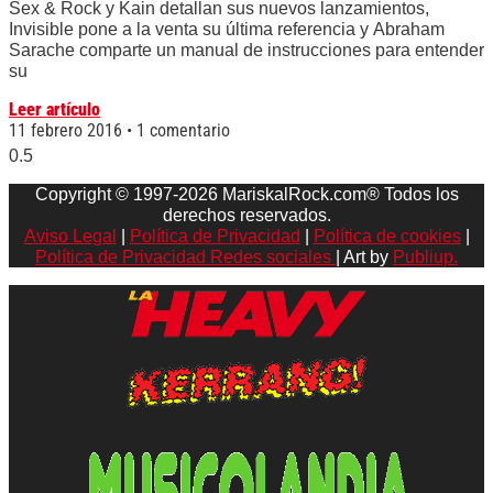
Sex & Rock y Kain detallan sus nuevos lanzamientos,
Invisible pone a la venta su última referencia y Abraham
Sarache comparte un manual de instrucciones para entender
su
Leer artículo
11 febrero 2016
1 comentario
Copyright © 1997-2026 MariskalRock.com® Todos los
derechos reservados.
Aviso Legal
|
Política de Privacidad
|
Política de cookies
|
Política de Privacidad Redes sociales
| Art by
Publiup.