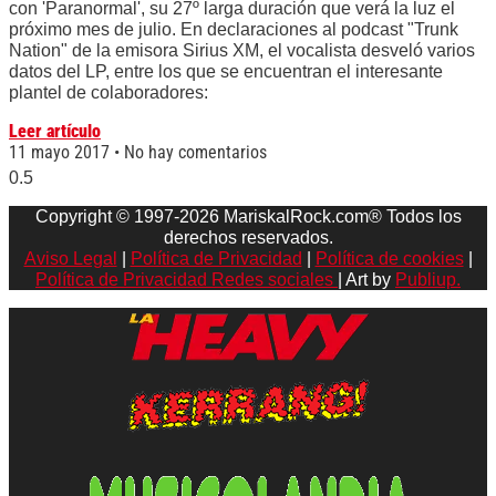
con 'Paranormal', su 27º larga duración que verá la luz el
próximo mes de julio. En declaraciones al podcast "Trunk
Nation" de la emisora Sirius XM, el vocalista desveló varios
datos del LP, entre los que se encuentran el interesante
plantel de colaboradores:
Leer artículo
11 mayo 2017
No hay comentarios
Copyright © 1997-2026 MariskalRock.com® Todos los
derechos reservados.
Aviso Legal
|
Política de Privacidad
|
Política de cookies
|
Política de Privacidad Redes sociales
| Art by
Publiup.