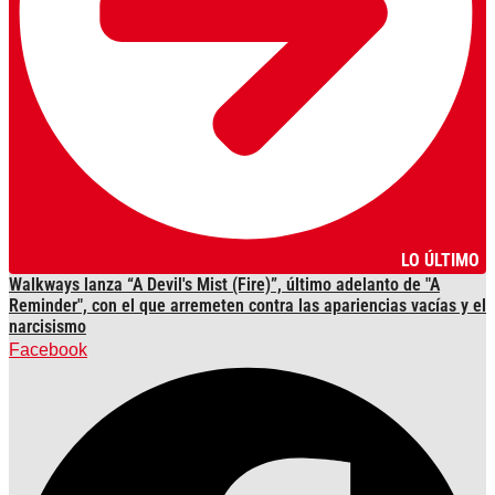
LO ÚLTIMO
Walkways lanza “A Devil's Mist (Fire)”, último adelanto de "A
Reminder", con el que arremeten contra las apariencias vacías y el
narcisismo
Facebook