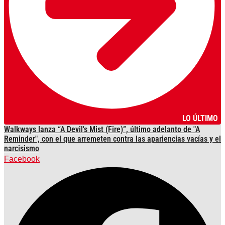
LO ÚLTIMO
Walkways lanza “A Devil's Mist (Fire)”, último adelanto de "A
Reminder", con el que arremeten contra las apariencias vacías y el
narcisismo
Facebook