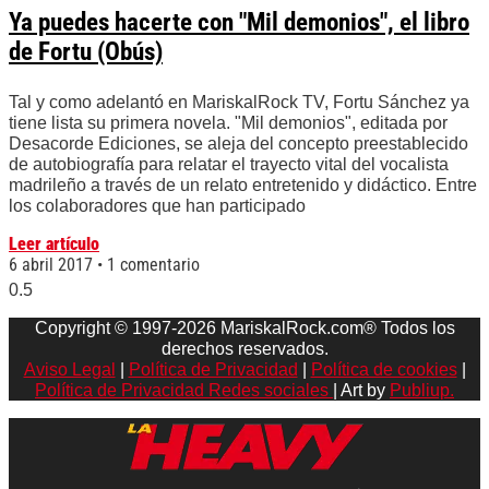
Ya puedes hacerte con "Mil demonios", el libro
de Fortu (Obús)
Tal y como adelantó en MariskalRock TV, Fortu Sánchez ya
tiene lista su primera novela. "Mil demonios", editada por
Desacorde Ediciones, se aleja del concepto preestablecido
de autobiografía para relatar el trayecto vital del vocalista
madrileño a través de un relato entretenido y didáctico. Entre
los colaboradores que han participado
Leer artículo
6 abril 2017
1 comentario
Copyright © 1997-2026 MariskalRock.com® Todos los
derechos reservados.
Aviso Legal
|
Política de Privacidad
|
Política de cookies
|
Política de Privacidad Redes sociales
| Art by
Publiup.