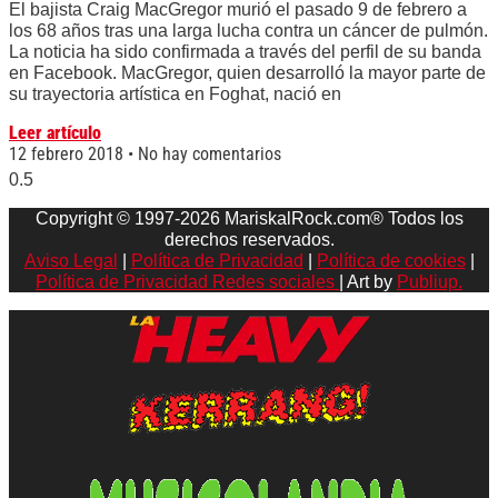
El bajista Craig MacGregor murió el pasado 9 de febrero a
los 68 años tras una larga lucha contra un cáncer de pulmón.
La noticia ha sido confirmada a través del perfil de su banda
en Facebook. MacGregor, quien desarrolló la mayor parte de
su trayectoria artística en Foghat, nació en
Leer artículo
12 febrero 2018
No hay comentarios
Copyright © 1997-2026 MariskalRock.com® Todos los
derechos reservados.
Aviso Legal
|
Política de Privacidad
|
Política de cookies
|
Política de Privacidad Redes sociales
| Art by
Publiup.