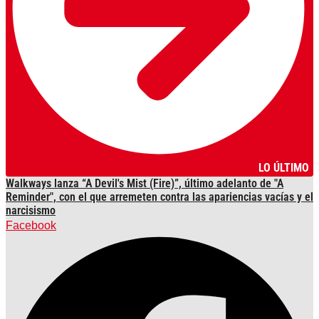
LO ÚLTIMO
Walkways lanza “A Devil's Mist (Fire)”, último adelanto de "A
Reminder", con el que arremeten contra las apariencias vacías y el
narcisismo
Facebook