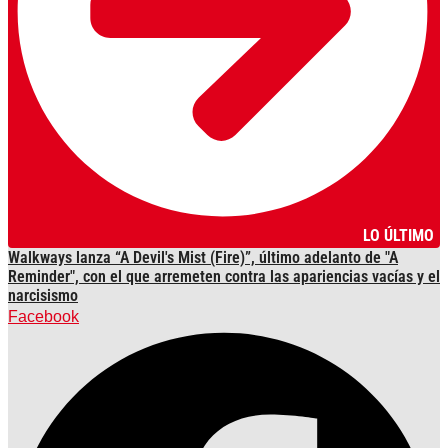
LO ÚLTIMO
Walkways lanza “A Devil's Mist (Fire)”, último adelanto de "A
Reminder", con el que arremeten contra las apariencias vacías y el
narcisismo
Facebook