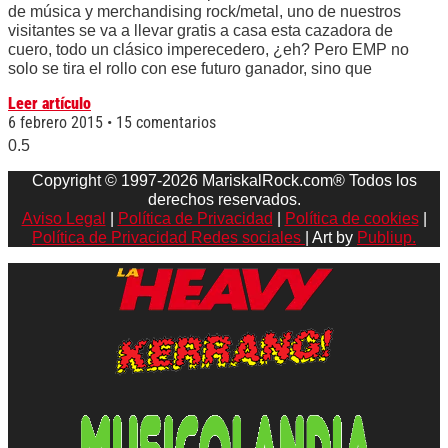
de música y merchandising rock/metal, uno de nuestros
visitantes se va a llevar gratis a casa esta cazadora de
cuero, todo un clásico imperecedero, ¿eh? Pero EMP no
solo se tira el rollo con ese futuro ganador, sino que
Leer artículo
6 febrero 2015
15 comentarios
Copyright © 1997-2026 MariskalRock.com® Todos los
derechos reservados.
Aviso Legal
|
Política de Privacidad
|
Política de cookies
|
Política de Privacidad Redes sociales
| Art by
Publiup.