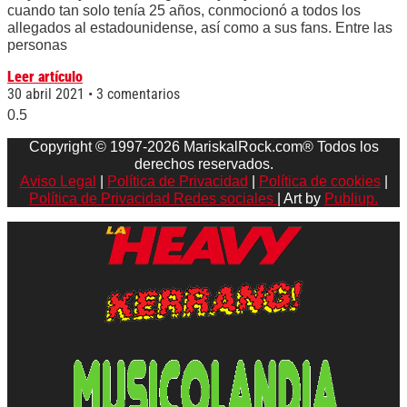
cuando tan solo tenía 25 años, conmocionó a todos los
allegados al estadounidense, así como a sus fans. Entre las
personas
Leer artículo
30 abril 2021
3 comentarios
Copyright © 1997-2026 MariskalRock.com® Todos los
derechos reservados.
Aviso Legal
|
Política de Privacidad
|
Política de cookies
|
Política de Privacidad Redes sociales
| Art by
Publiup.