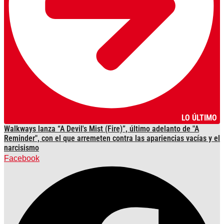
LO ÚLTIMO
Walkways lanza “A Devil's Mist (Fire)”, último adelanto de "A
Reminder", con el que arremeten contra las apariencias vacías y el
narcisismo
Facebook