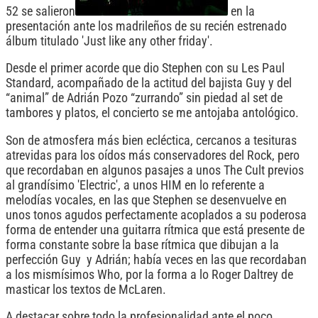
52 se salieron
en la
presentación ante los madrileños de su recién estrenado
álbum titulado 'Just like any other friday'.
Desde el primer acorde que dio Stephen con su Les Paul
Standard, acompañado de la actitud del bajista Guy y del
“animal” de Adrián Pozo “zurrando” sin piedad al set de
tambores y platos, el concierto se me antojaba antológico.
Son de atmosfera más bien ecléctica, cercanos a tesituras
atrevidas para los oídos más conservadores del Rock, pero
que recordaban en algunos pasajes a unos The Cult previos
al grandísimo 'Electric', a unos HIM en lo referente a
melodías vocales, en las que Stephen se desenvuelve en
unos tonos agudos perfectamente acoplados a su poderosa
forma de entender una guitarra rítmica que está presente de
forma constante sobre la base rítmica que dibujan a la
perfección Guy y Adrián; había veces en las que recordaban
a los mismísimos Who, por la forma a lo Roger Daltrey de
masticar los textos de McLaren.
A destacar sobre todo la profesionalidad ante el poco