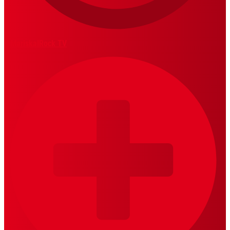
MariskalRock TV