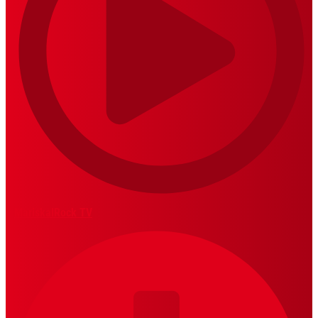
MariskalRock TV