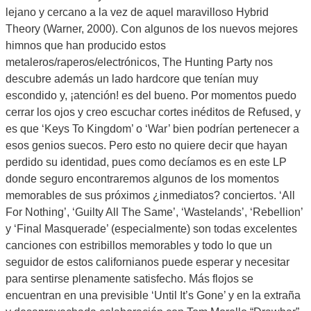
lejano y cercano a la vez de aquel maravilloso Hybrid
Theory (Warner, 2000). Con algunos de los nuevos mejores
himnos que han producido estos
metaleros/raperos/electrónicos, The Hunting Party nos
descubre además un lado hardcore que tenían muy
escondido y, ¡atención! es del bueno. Por momentos puedo
cerrar los ojos y creo escuchar cortes inéditos de Refused, y
es que ‘Keys To Kingdom’ o ‘War’ bien podrían pertenecer a
esos genios suecos. Pero esto no quiere decir que hayan
perdido su identidad, pues como decíamos es en este LP
donde seguro encontraremos algunos de los momentos
memorables de sus próximos ¿inmediatos? conciertos. ‘All
For Nothing’, ‘Guilty All The Same’, ‘Wastelands’, ‘Rebellion’
y ‘Final Masquerade’ (especialmente) son todas excelentes
canciones con estribillos memorables y todo lo que un
seguidor de estos californianos puede esperar y necesitar
para sentirse plenamente satisfecho. Más flojos se
encuentran en una previsible ‘Until It’s Gone’ y en la extraña