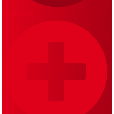
MariskalRock TV