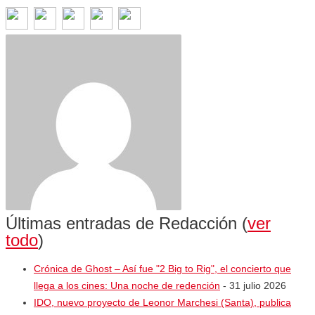
Últimas entradas de Redacción
(
ver
todo
)
Crónica de Ghost – Así fue "2 Big to Rig", el concierto que
llega a los cines: Una noche de redención
- 31 julio 2026
IDO, nuevo proyecto de Leonor Marchesi (Santa), publica