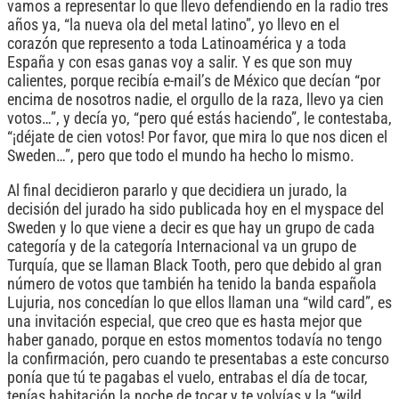
vamos a representar lo que llevo defendiendo en la radio tres
años ya, “la nueva ola del metal latino”, yo llevo en el
corazón que represento a toda Latinoamérica y a toda
España y con esas ganas voy a salir. Y es que son muy
calientes, porque recibía e-mail’s de México que decían “por
encima de nosotros nadie, el orgullo de la raza, llevo ya cien
votos…”, y decía yo, “pero qué estás haciendo”, le contestaba,
“¡déjate de cien votos! Por favor, que mira lo que nos dicen el
Sweden…”, pero que todo el mundo ha hecho lo mismo.
Al final decidieron pararlo y que decidiera un jurado, la
decisión del jurado ha sido publicada hoy en el myspace del
Sweden y lo que viene a decir es que hay un grupo de cada
categoría y de la categoría Internacional va un grupo de
Turquía, que se llaman Black Tooth, pero que debido al gran
número de votos que también ha tenido la banda española
Lujuria, nos concedían lo que ellos llaman una “wild card”, es
una invitación especial, que creo que es hasta mejor que
haber ganado, porque en estos momentos todavía no tengo
la confirmación, pero cuando te presentabas a este concurso
ponía que tú te pagabas el vuelo, entrabas el día de tocar,
tenías habitación la noche de tocar y te volvías y la “wild