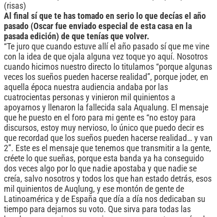
(risas)
Al final sí que te has tomado en serio lo que decías el año
pasado (Oscar fue enviado especial de esta casa en la
pasada edición) de que tenías que volver.
“Te juro que cuando estuve allí el año pasado sí que me vine
con la idea de que ojala alguna vez toque yo aquí. Nosotros
cuando hicimos nuestro directo lo titulamos “porque algunas
veces los sueños pueden hacerse realidad”, porque joder, en
aquella época nuestra audiencia andaba por las
cuatrocientas personas y vinieron mil quinientos a
apoyarnos y llenaron la fallecida sala Aqualung. El mensaje
que he puesto en el foro para mi gente es “no estoy para
discursos, estoy muy nervioso, lo único que puedo decir es
que recordad que los sueños pueden hacerse realidad… y van
2”. Este es el mensaje que tenemos que transmitir a la gente,
créete lo que sueñas, porque esta banda ya ha conseguido
dos veces algo por lo que nadie apostaba y que nadie se
creía, salvo nosotros y todos los que han estado detrás, esos
mil quinientos de Auqlung, y ese montón de gente de
Latinoamérica y de España que día a día nos dedicaban su
tiempo para dejarnos su voto. Que sirva para todas las