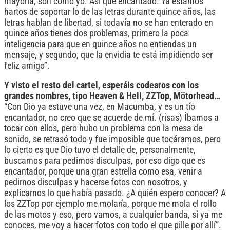
mayoría, son como yo. Así que encantado. Ya estamos
hartos de soportar lo de las letras durante quince años, las
letras hablan de libertad, si todavía no se han enterado en
quince años tienes dos problemas, primero la poca
inteligencia para que en quince años no entiendas un
mensaje, y segundo, que la envidia te está impidiendo ser
feliz amigo”.
Y visto el resto del cartel, esperáis codearos con los
grandes nombres, tipo Heaven & Hell, ZZTop, Mötorhead…
“Con Dio ya estuve una vez, en Macumba, y es un tío
encantador, no creo que se acuerde de mí. (risas) Íbamos a
tocar con ellos, pero hubo un problema con la mesa de
sonido, se retrasó todo y fue imposible que tocáramos, pero
lo cierto es que Dio tuvo el detalle de, personalmente,
buscarnos para pedirnos disculpas, por eso digo que es
encantador, porque una gran estrella como esa, venir a
pedirnos disculpas y hacerse fotos con nosotros, y
explicarnos lo que había pasado. ¿A quién espero conocer? A
los ZZTop por ejemplo me molaría, porque me mola el rollo
de las motos y eso, pero vamos, a cualquier banda, si ya me
conoces, me voy a hacer fotos con todo el que pille por allí”.