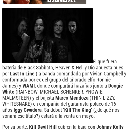
El que fuera
batería de Black Sabbath, Heaven & Hell y Dio apuesta pues
por
Last In Line
(la banda comandada por Vivian Campbell y
conformada por ex del grupo del añorado elfo Ronnie
James) y
WAMI
, donde compartirá hazañas junto a
Doogie
White
(RAINBOW, MICHAEL SCHENKER, YNGWIE
MALMSTEEN) y el bajista
Marco Mendoza
(THIN LIZZY,
WHITESNAKE) en compañía del guitarrista polaco de 16
años
Iggy Gwadera
. Su debut
‘Kill The King’
(¿de qué nos
sonará ese título?) estará a la venta en mayo.
Por su parte,
Kill Devil Hill
cubren la baja con
Johnny Kelly