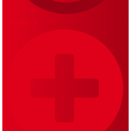
MariskalRock TV