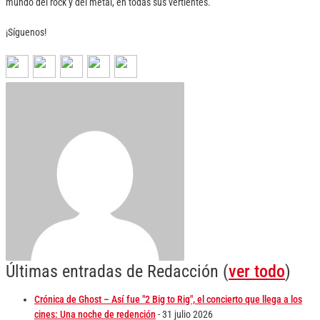
mundo del rock y del metal, en todas sus vertientes.
¡Síguenos!
Últimas entradas de Redacción
(
ver todo
)
Crónica de Ghost – Así fue "2 Big to Rig", el concierto que llega a los
cines: Una noche de redención
- 31 julio 2026