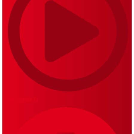
MariskalRock TV