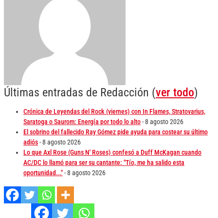
Últimas entradas de Redacción
(
ver todo
)
Crónica de Leyendas del Rock (viernes) con In Flames, Stratovarius,
Saratoga o Saurom: Energía por todo lo alto
- 8 agosto 2026
El sobrino del fallecido Ray Gómez pide ayuda para costear su último
adiós
- 8 agosto 2026
Lo que Axl Rose (Guns N' Roses) confesó a Duff McKagan cuando
AC/DC lo llamó para ser su cantante: "Tío, me ha salido esta
oportunidad..."
- 8 agosto 2026