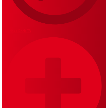
MariskalRock TV