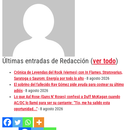
Últimas entradas de Redacción
(
ver todo
)
Crónica de Leyendas del Rock (viernes) con In Flames, Stratovarius,
Saratoga o Saurom: Energía por todo lo alto
- 8 agosto 2026
El sobrino del fallecido Ray Gómez pide ayuda para costear su último
adiós
- 8 agosto 2026
Lo que Axl Rose (Guns N' Roses) confesó a Duff McKagan cuando
AC/DC lo llamó para ser su cantante: "Tío, me ha salido esta
oportunidad..."
- 8 agosto 2026