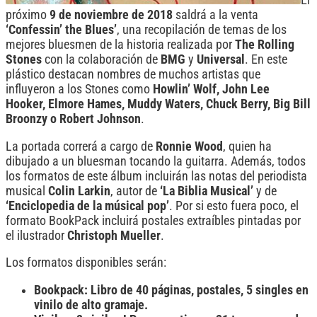
próximo
9 de noviembre de 2018
saldrá a la venta
‘Confessin’ the Blues’
, una recopilación de temas de los
mejores bluesmen de la historia realizada por
The Rolling
Stones
con la colaboración de
BMG
y
Universal
. En este
plástico destacan nombres de muchos artistas que
influyeron a los Stones como
Howlin’ Wolf, John Lee
Hooker, Elmore Hames, Muddy Waters, Chuck Berry, Big Bill
Broonzy o Robert Johnson
.
La portada correrá a cargo de
Ronnie Wood
, quien ha
dibujado a un bluesman tocando la guitarra. Además, todos
los formatos de este álbum incluirán las notas del periodista
musical
Colin Larkin
, autor de
‘La Biblia Musical’
y de
‘Enciclopedia de la músical pop’
. Por si esto fuera poco, el
formato BookPack incluirá postales extraíbles pintadas por
el ilustrador
Christoph Mueller
.
Los formatos disponibles serán:
Bookpack: Libro de 40 páginas, postales, 5 singles en
vinilo de alto gramaje.