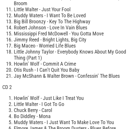
Broom
Little Walter - Just Your Fool
Muddy Waters - I Want To Be Loved
Big Bill Broonzy - Key To The Highway
Robert Johnson - Love In Vain Blues
Mississippi Fred McDowell - You Gotta Move
Jimmy Reed - Bright Lights, Big City
Big Maceo - Worried Life Blues
Little Johnny Taylor - Everybody Knows About My Good
Thing (Part 1)
Howlin’ Wolf - Commit A Crime
Otis Rush - I Can’t Quit You Baby
Jay McShann & Walter Brown - Confessin’ The Blues
CD 2
Howlin’ Wolf - Just Like I Treat You
Little Walter - I Got To Go
Chuck Berry - Carol
Bo Diddley - Mona
Muddy Waters - I Just Want To Make Love To You
Elmore James & The Broom Dusters - Blues Before