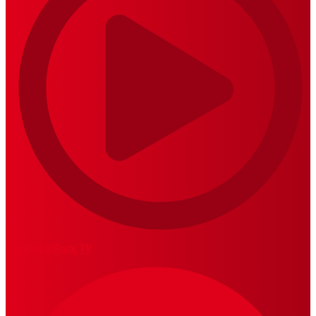
MariskalRock TV