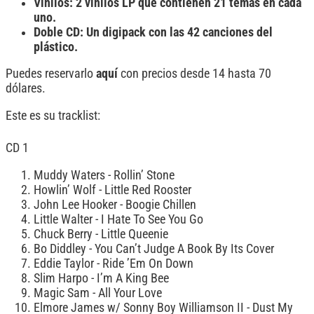
Vinilos: 2 vinilos LP que contienen 21 temas en cada
uno.
Doble CD: Un digipack con las 42 canciones del
plástico.
Puedes reservarlo
aquí
con precios desde 14 hasta 70
dólares.
Este es su tracklist:
CD 1
Muddy Waters - Rollin’ Stone
Howlin’ Wolf - Little Red Rooster
John Lee Hooker - Boogie Chillen
Little Walter - I Hate To See You Go
Chuck Berry - Little Queenie
Bo Diddley - You Can’t Judge A Book By Its Cover
Eddie Taylor - Ride ’Em On Down
Slim Harpo - I’m A King Bee
Magic Sam - All Your Love
Elmore James w/ Sonny Boy Williamson II - Dust My