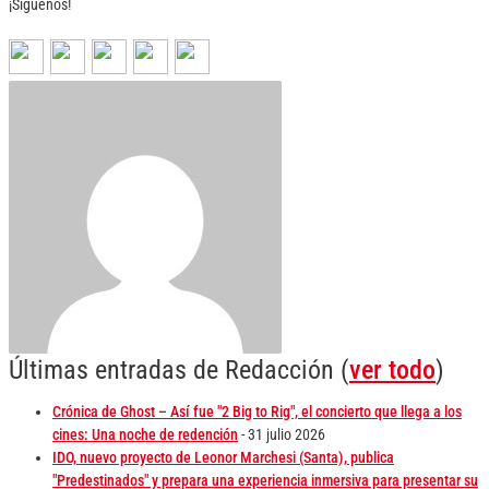
¡Síguenos!
Últimas entradas de Redacción
(
ver todo
)
Crónica de Ghost – Así fue "2 Big to Rig", el concierto que llega a los
cines: Una noche de redención
- 31 julio 2026
IDO, nuevo proyecto de Leonor Marchesi (Santa), publica
"Predestinados" y prepara una experiencia inmersiva para presentar su