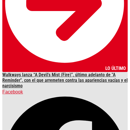
LO ÚLTIMO
Walkways lanza “A Devil's Mist (Fire)”, último adelanto de "A
Reminder", con el que arremeten contra las apariencias vacías y el
narcisismo
Facebook