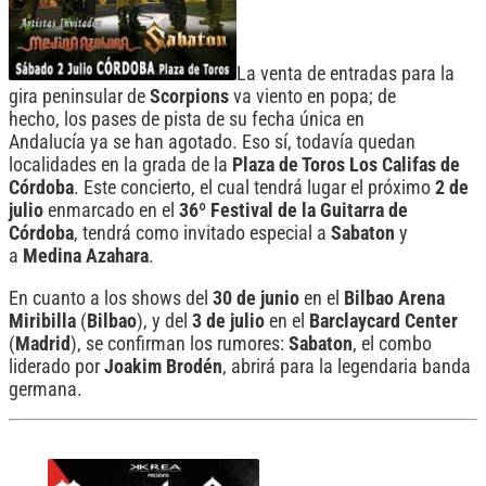
La venta de entradas para la
gira peninsular de
Scorpions
va viento en popa; de
hecho, los pases de pista de su fecha única en
Andalucía ya se han agotado. Eso sí, todavía quedan
localidades en la grada de la
Plaza de Toros Los Califas de
Córdoba
. Este concierto, el cual tendrá lugar el próximo
2 de
julio
enmarcado en el
36º Festival de la Guitarra de
Córdoba
, tendrá como invitado especial a
Sabaton
y
a
Medina Azahara
.
En cuanto a los shows del
30 de junio
en el
Bilbao Arena
Miribilla
(
Bilbao
), y del
3 de julio
en el
Barclaycard Center
(
Madrid
), se confirman los rumores:
Sabaton
, el combo
liderado por
Joakim Brodén
, abrirá para la legendaria banda
germana.