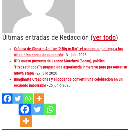
Últimas entradas de Redacción
(
ver todo
)
Crónica de Ghost – Así fue "2 Big to Rig", el concierto que llega a los
cines: Una noche de redención
- 31 julio 2026
IDO, nuevo proyecto de Leonor Marchesi (Santa), publica
"Predestinados" y prepara una experiencia inmersiva para presentar su
nueva etapa
- 27 julio 2026
Imaginarte Creaciones y el poder de convertir una celebración en un
recuerdo imborrable
- 25 junio 2026