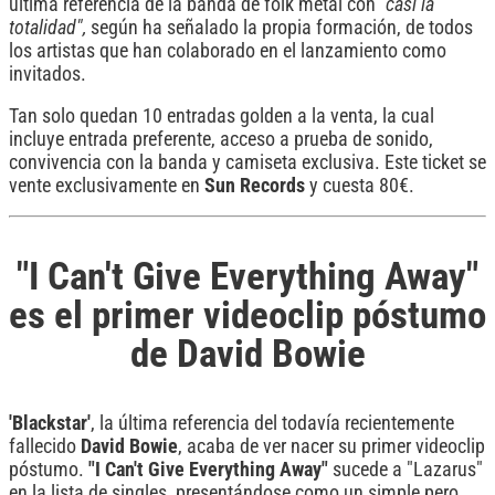
última referencia de la banda de folk metal con
"casi la
totalidad",
según ha señalado la propia formación, de todos
los artistas que han colaborado en el lanzamiento como
invitados.
Tan solo quedan 10 entradas golden a la venta, la cual
incluye entrada preferente, acceso a prueba de sonido,
convivencia con la banda y camiseta exclusiva. Este ticket se
vente exclusivamente en
Sun Records
y cuesta 80€.
"I Can't Give Everything Away"
es el primer videoclip póstumo
de David Bowie
'Blackstar'
, la última referencia del todavía recientemente
fallecido
David
Bowie
, acaba de ver nacer su primer videoclip
póstumo.
"I Can't Give Everything Away"
sucede a "Lazarus"
en la lista de singles, presentándose como un simple pero