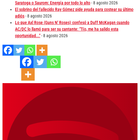
Saratoga o Saurom: Energía por todo lo alto
- 8 agosto 2026
El sobrino del fallecido Ray Gómez pide ayuda para costear su último
adiós
- 8 agosto 2026
Lo que Axl Rose (Guns N' Roses) confesó a Duff McKagan cuando
AC/DC lo llamó para ser su cantante: "Tío, me ha salido esta
oportunidad..."
- 8 agosto 2026