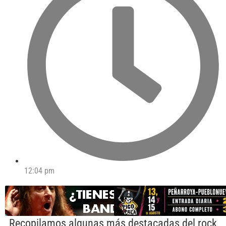
12:04 pm
Recopilamos algunas más destacadas del rock