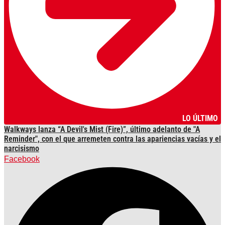
LO ÚLTIMO
Walkways lanza “A Devil's Mist (Fire)”, último adelanto de "A
Reminder", con el que arremeten contra las apariencias vacías y el
narcisismo
Facebook