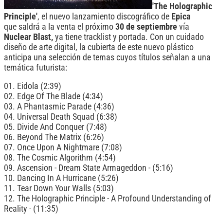
'The Holographic
Principle'
, el nuevo lanzamiento discográfico de
Epica
que saldrá a la venta el próximo
30 de septiembre
vía
Nuclear
Blast,
ya tiene tracklist y portada. Con un cuidado
diseño de arte digital, la cubierta de este nuevo plástico
anticipa una selección de temas cuyos títulos señalan a una
temática futurista:
01. Eidola (2:39)
02. Edge Of The Blade (4:34)
03. A Phantasmic Parade (4:36)
04. Universal Death Squad (6:38)
05. Divide And Conquer (7:48)
06. Beyond The Matrix (6:26)
07. Once Upon A Nightmare (7:08)
08. The Cosmic Algorithm (4:54)
09. Ascension - Dream State Armageddon - (5:16)
10. Dancing In A Hurricane (5:26)
11. Tear Down Your Walls (5:03)
12. The Holographic Principle - A Profound Understanding of
Reality - (11:35)