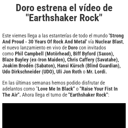
Doro estrena el vídeo de
"Earthshaker Rock"
Este viernes llega a las estanterías de todo el mundo
'Strong
And Proud - 30 Years Of Rock And Metal'
vía
Nuclear
Blast
,
el nuevo lanzamiento en vivo de
Doro
con invitados
como
Phil Campbell (Motörhead), Biff Byford (Saxon),
Blaze Bayley (ex-Iron Maiden), Chris Caffery (Savatahe),
Joakim Brodén (Sabaton), Hansi Kürsch (Blind Guardian),
Udo Dirkschneider (UDO), Uli Jon Roth
o
Mr. Lordi.
En las últimas semanas hemos podido disfrutar de
adelantos como "
Love Me In Black"
o
"Raise Your Fist In
The Air".
Ahora llega el turno de
"Earthshaker Rock"
: