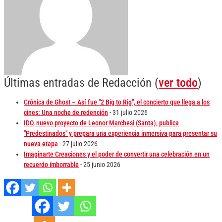
Últimas entradas de Redacción
(
ver todo
)
Crónica de Ghost – Así fue "2 Big to Rig", el concierto que llega a los
cines: Una noche de redención
- 31 julio 2026
IDO, nuevo proyecto de Leonor Marchesi (Santa), publica
"Predestinados" y prepara una experiencia inmersiva para presentar su
nueva etapa
- 27 julio 2026
Imaginarte Creaciones y el poder de convertir una celebración en un
recuerdo imborrable
- 25 junio 2026