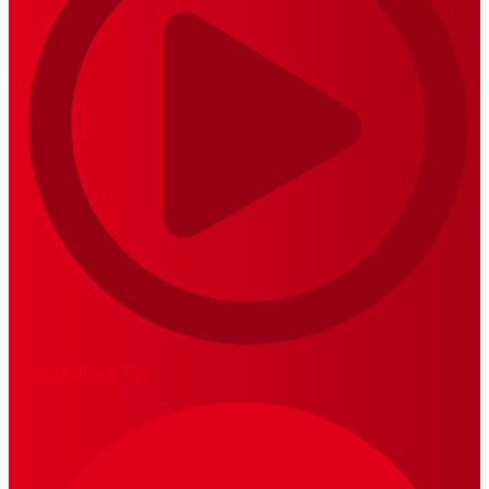
MariskalRock TV