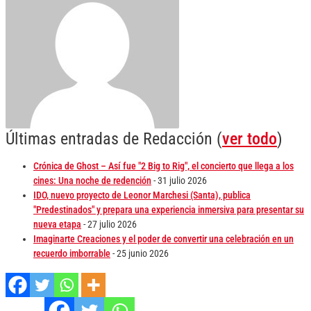
Últimas entradas de Redacción
(
ver todo
)
Crónica de Ghost – Así fue "2 Big to Rig", el concierto que llega a los
cines: Una noche de redención
- 31 julio 2026
IDO, nuevo proyecto de Leonor Marchesi (Santa), publica
"Predestinados" y prepara una experiencia inmersiva para presentar su
nueva etapa
- 27 julio 2026
Imaginarte Creaciones y el poder de convertir una celebración en un
recuerdo imborrable
- 25 junio 2026