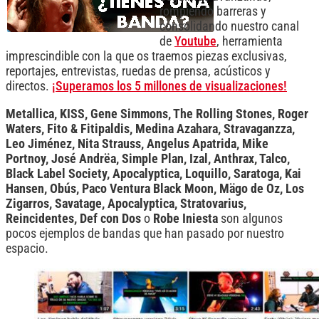
rompiendo barreras y
consolidando nuestro canal
de
Youtube
, herramienta
imprescindible con la que os traemos piezas exclusivas,
reportajes, entrevistas, ruedas de prensa, acústicos y
directos.
¡Superamos los 5 millones de visualizaciones!
Metallica, KISS, Gene Simmons, The Rolling Stones, Roger
Waters, Fito & Fitipaldis,
Medina Azahara, Stravaganzza,
Leo Jiménez, Nita Strauss, Angelus Apatrida, Mike
Portnoy, José Andrëa, Simple Plan, Izal, Anthrax, Talco,
Black Label Society, Apocalyptica, Loquillo, Saratoga, Kai
Hansen, Obús, Paco Ventura Black Moon, Mägo de Oz, Los
Zigarros, Savatage, Apocalyptica, Stratovarius,
Reincidentes, Def con Dos
o
Robe Iniesta
son algunos
pocos ejemplos de bandas que han pasado por nuestro
espacio.