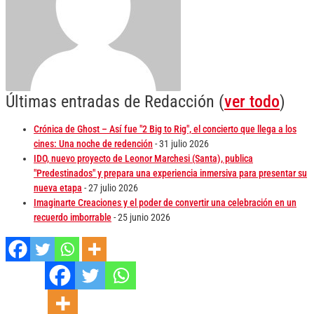
Últimas entradas de Redacción
(
ver todo
)
Crónica de Ghost – Así fue "2 Big to Rig", el concierto que llega a los
cines: Una noche de redención
- 31 julio 2026
IDO, nuevo proyecto de Leonor Marchesi (Santa), publica
"Predestinados" y prepara una experiencia inmersiva para presentar su
nueva etapa
- 27 julio 2026
Imaginarte Creaciones y el poder de convertir una celebración en un
recuerdo imborrable
- 25 junio 2026