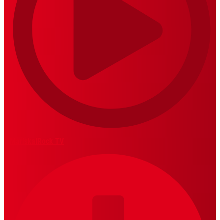
MariskalRock TV