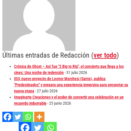
Últimas entradas de Redacción
(
ver todo
)
Crónica de Ghost – Así fue "2 Big to Rig", el concierto que llega a los
cines: Una noche de redención
- 31 julio 2026
IDO, nuevo proyecto de Leonor Marchesi (Santa), publica
"Predestinados" y prepara una experiencia inmersiva para presentar su
nueva etapa
- 27 julio 2026
Imaginarte Creaciones y el poder de convertir una celebración en un
recuerdo imborrable
- 25 junio 2026