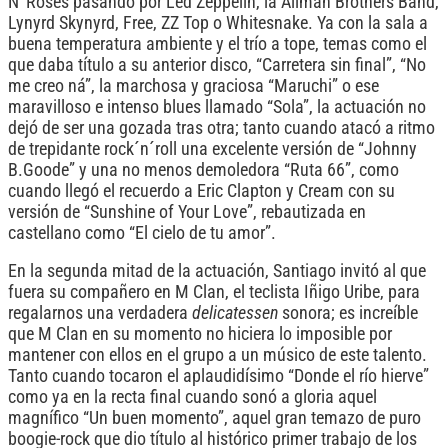
N' Roses pasando por Led Zeppelin, la Allman Brothers Band,
Lynyrd Skynyrd, Free, ZZ Top o Whitesnake. Ya con la sala a
buena temperatura ambiente y el trío a tope, temas como el
que daba título a su anterior disco, “Carretera sin final”, “No
me creo ná”, la marchosa y graciosa “Maruchi” o ese
maravilloso e intenso blues llamado “Sola”, la actuación no
dejó de ser una gozada tras otra; tanto cuando atacó a ritmo
de trepidante rock´n´roll una excelente versión de “Johnny
B.Goode” y una no menos demoledora “Ruta 66”, como
cuando llegó el recuerdo a Eric Clapton y Cream con su
versión de “Sunshine of Your Love”, rebautizada en
castellano como “El cielo de tu amor”.
En la segunda mitad de la actuación, Santiago invitó al que
fuera su compañero en M Clan, el teclista Iñigo Uribe, para
regalarnos una verdadera
delicatessen
sonora; es increíble
que M Clan en su momento no hiciera lo imposible por
mantener con ellos en el grupo a un músico de este talento.
Tanto cuando tocaron el aplaudidísimo “Donde el río hierve”
como ya en la recta final cuando sonó a gloria aquel
magnífico “Un buen momento”, aquel gran temazo de puro
boogie-rock que dio título al histórico primer trabajo de los