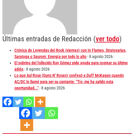
Últimas entradas de Redacción
(
ver todo
)
Crónica de Leyendas del Rock (viernes) con In Flames, Stratovarius,
Saratoga o Saurom: Energía por todo lo alto
- 8 agosto 2026
El sobrino del fallecido Ray Gómez pide ayuda para costear su último
adiós
- 8 agosto 2026
Lo que Axl Rose (Guns N' Roses) confesó a Duff McKagan cuando
AC/DC lo llamó para ser su cantante: "Tío, me ha salido esta
oportunidad..."
- 8 agosto 2026