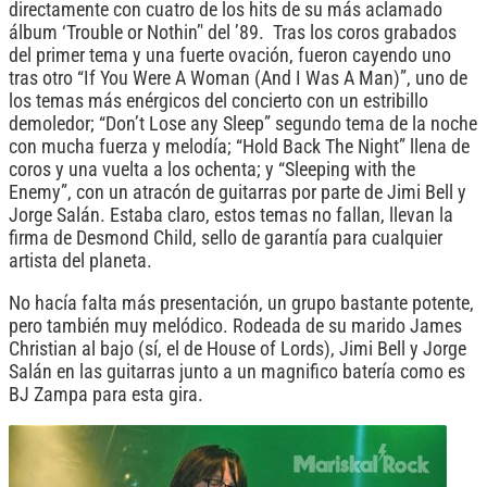
directamente con cuatro de los hits de su más aclamado
álbum ‘Trouble or Nothin’' del ’89. Tras los coros grabados
del primer tema y una fuerte ovación, fueron cayendo uno
tras otro “If You Were A Woman (And I Was A Man)”, uno de
los temas más enérgicos del concierto con un estribillo
demoledor; “Don’t Lose any Sleep” segundo tema de la noche
con mucha fuerza y melodía; “Hold Back The Night” llena de
coros y una vuelta a los ochenta; y “Sleeping with the
Enemy”, con un atracón de guitarras por parte de Jimi Bell y
Jorge Salán. Estaba claro, estos temas no fallan, llevan la
firma de Desmond Child, sello de garantía para cualquier
artista del planeta.
No hacía falta más presentación, un grupo bastante potente,
pero también muy melódico. Rodeada de su marido James
Christian al bajo (sí, el de House of Lords), Jimi Bell y Jorge
Salán en las guitarras junto a un magnifico batería como es
BJ Zampa para esta gira.