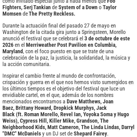
como invitado especial junto a nada menos que
Foo
Fighters, Serj Tankian
de
System of a Down
o
Taylor
Momsen
de
The Pretty Reckless.
Durante la actuación final del pasado 27 de mayo en
Washington de la citada gira junto a Springsteen, Morello
anunció el festival que se celebrará el
3 de octubre de este
2026
en el
Merriweather Post Pavilion en Columbia,
Maryland
, con el foco puesto en que se trate de una
celebración de la paz, la justicia, la solidaridad, la música y
la acción comunitaria.
Inspirar el cambio frente al mundo de confrontación,
crispación y guerra en el que nos hemos visto sumergidos en
los últimos tiempos es el objetivo del festival que luce un
envidiable cartel, en el que, además de los nombres
mencionados encontramos a
Dave Matthews, Joan
Baez, Brittany Howard, Dropkick Murphys, Jack
Black (ft. Roman Morello, Revel Ian, Yoyoka Soma y Hugo
Weiss), Cypress Hill, Killer Mike, Grandson, The
Neighborhood Kids, Matt Cameron, The Linda Lindas, Darryl
"DMC" McDaniels
y un DJ set de
Shepard Fairey
.