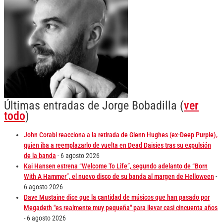
Últimas entradas de Jorge Bobadilla
(
ver
todo
)
John Corabi reacciona a la retirada de Glenn Hughes (ex-Deep Purple),
quien iba a reemplazarlo de vuelta en Dead Daisies tras su expulsión
de la banda
- 6 agosto 2026
Kai Hansen estrena “Welcome To Life”, segundo adelanto de “Born
With A Hammer”, el nuevo disco de su banda al margen de Helloween
-
6 agosto 2026
Dave Mustaine dice que la cantidad de músicos que han pasado por
Megadeth "es realmente muy pequeña" para llevar casi cincuenta años
- 6 agosto 2026