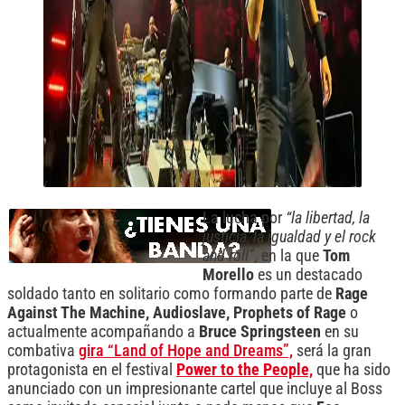
La lucha por
“la libertad, la
justicia, la igualdad y el rock
and roll”
, en la que
Tom
Morello
es un destacado
soldado tanto en solitario como formando parte de
Rage
Against The Machine, Audioslave, Prophets of Rage
o
actualmente acompañando a
Bruce Springsteen
en su
combativa
gira “Land of Hope and Dreams”,
será la gran
protagonista en el festival
Power to the People,
que ha sido
anunciado con un impresionante cartel que incluye al Boss