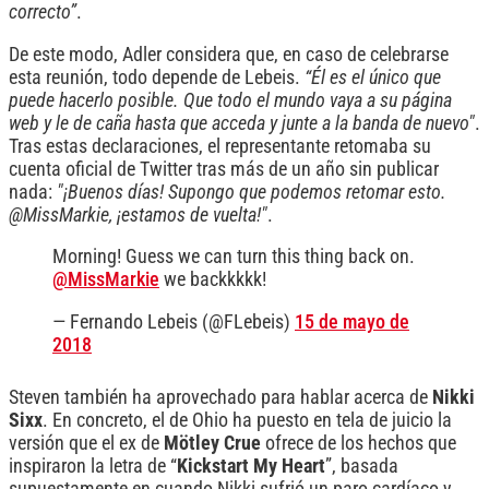
correcto”
.
De este modo, Adler considera que, en caso de celebrarse
esta reunión, todo depende de Lebeis.
“Él es el único que
puede hacerlo posible. Que todo el mundo vaya a su página
web y le de caña hasta que acceda y junte a la banda de nuevo"
.
Tras estas declaraciones, el representante retomaba su
cuenta oficial de Twitter tras más de un año sin publicar
nada:
"¡Buenos días! Supongo que podemos retomar esto.
@MissMarkie, ¡estamos de vuelta!"
.
Morning! Guess we can turn this thing back on.
@MissMarkie
we backkkkk!
— Fernando Lebeis (@FLebeis)
15 de mayo de
2018
Steven también ha aprovechado para hablar acerca de
Nikki
Sixx
. En concreto, el de Ohio ha puesto en tela de juicio la
versión que el ex de
Mötley Crue
ofrece de los hechos que
inspiraron la letra de “
Kickstart My Heart
”, basada
supuestamente en cuando Nikki sufrió un paro cardíaco y