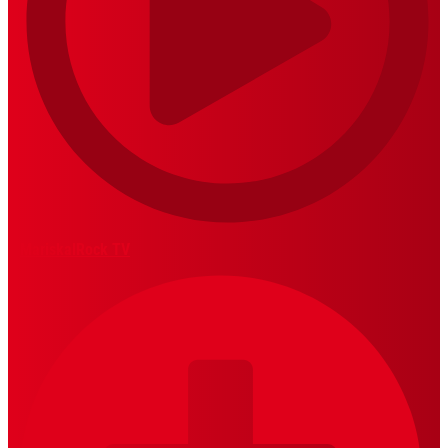
MariskalRock TV