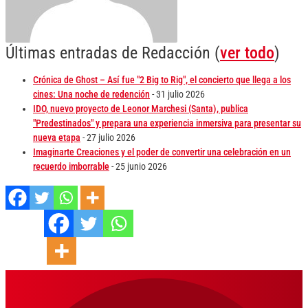
Últimas entradas de Redacción
(
ver todo
)
Crónica de Ghost – Así fue "2 Big to Rig", el concierto que llega a los
cines: Una noche de redención
- 31 julio 2026
IDO, nuevo proyecto de Leonor Marchesi (Santa), publica
"Predestinados" y prepara una experiencia inmersiva para presentar su
nueva etapa
- 27 julio 2026
Imaginarte Creaciones y el poder de convertir una celebración en un
recuerdo imborrable
- 25 junio 2026