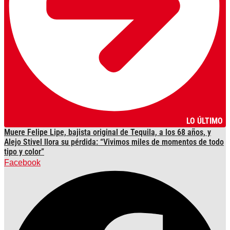
LO ÚLTIMO
Muere Felipe Lipe, bajista original de Tequila, a los 68 años, y
Alejo Stivel llora su pérdida: “Vivimos miles de momentos de todo
tipo y color”
Facebook