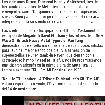
Los veteranos
Saxon
,
Diamond Head
y
Motörhead
, tres de
las bandas favoritas de
Metallica
, se unen a estrellas
emergentes como
Tailgunner
y los metaleros progresivos
suecos
Soen
para crear un producto diverso en el que cada
intérprete aporta su sonido único a una canción clásica.
Las contribuciones de los gigantes del thrash
Testament
, el
exbajista de
Megadeth David Ellefson
y los pilares de la
New
Wave Of British Heavy Metal Tygers of Pan Tang
demuestran que el sello mira más allá de sus propios artistas
para reunir el mejor elenco posible. A la alineación de
superestrellas se unen también
Raven
, que cierran con el
estruendoso himno
“Metal Militia”
. Estos ilustres veteranos
participaron además en la primera gira de
Metallica
, la
famosa aventura
“Kill 'Em All For One”
de 1983.
‘
No Life 'Til Leather - A Tribute To Metallica's Kill 'Em All’
estará disponible en vinilo, CD y formatos digitales a partir
del
14 de noviembre
.