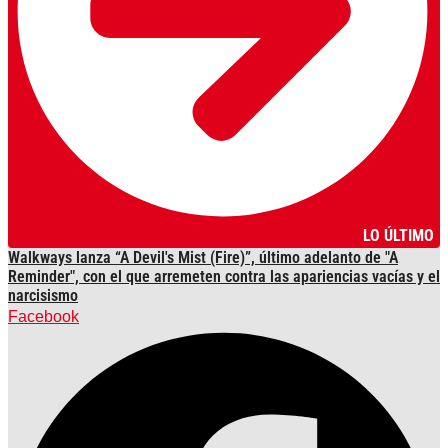
LO ÚLTIMO
Walkways lanza “A Devil's Mist (Fire)”, último adelanto de "A
Reminder", con el que arremeten contra las apariencias vacías y el
narcisismo
Facebook