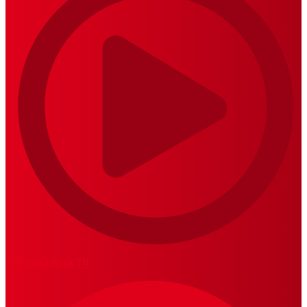
MariskalRock TV