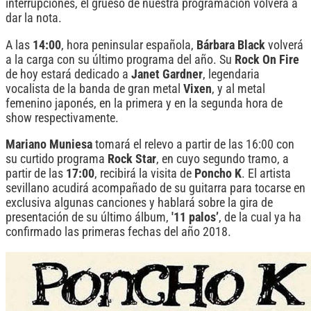
interrupciones, el grueso de nuestra programación volverá a
dar la nota.
A las
14:00
, hora peninsular española,
Bárbara Black
volverá
a la carga con su último programa del año. Su
Rock On Fire
de hoy estará dedicado a
Janet Gardner
, legendaria
vocalista de la banda de gran metal
Vixen
, y al metal
femenino japonés, en la primera y en la segunda hora de
show respectivamente.
Mariano Muniesa
tomará el relevo a partir de las 16:00 con
su curtido programa
Rock Star
, en cuyo segundo tramo, a
partir de las
17:00
, recibirá la visita de
Poncho K
. El artista
sevillano acudirá acompañado de su guitarra para tocarse en
exclusiva algunas canciones y hablará sobre la gira de
presentación de su último álbum,
'11 palos’
, de la cual ya ha
confirmado las primeras fechas del año 2018.