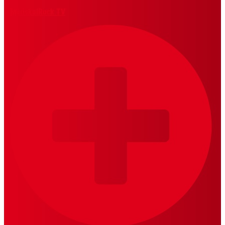
MariskalRock TV