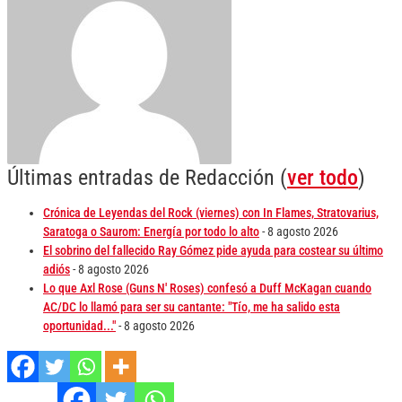
Últimas entradas de Redacción
(
ver todo
)
Crónica de Leyendas del Rock (viernes) con In Flames, Stratovarius,
Saratoga o Saurom: Energía por todo lo alto
- 8 agosto 2026
El sobrino del fallecido Ray Gómez pide ayuda para costear su último
adiós
- 8 agosto 2026
Lo que Axl Rose (Guns N' Roses) confesó a Duff McKagan cuando
AC/DC lo llamó para ser su cantante: "Tío, me ha salido esta
oportunidad..."
- 8 agosto 2026