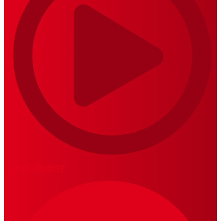
MariskalRock TV