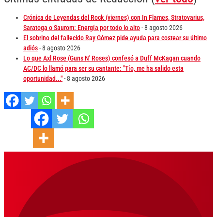
Crónica de Leyendas del Rock (viernes) con In Flames, Stratovarius,
Saratoga o Saurom: Energía por todo lo alto
- 8 agosto 2026
El sobrino del fallecido Ray Gómez pide ayuda para costear su último
adiós
- 8 agosto 2026
Lo que Axl Rose (Guns N' Roses) confesó a Duff McKagan cuando
AC/DC lo llamó para ser su cantante: "Tío, me ha salido esta
oportunidad..."
- 8 agosto 2026