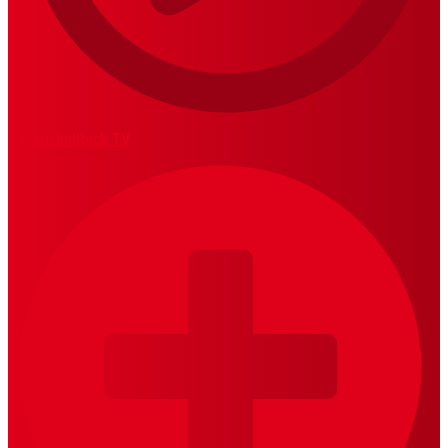
MariskalRock TV