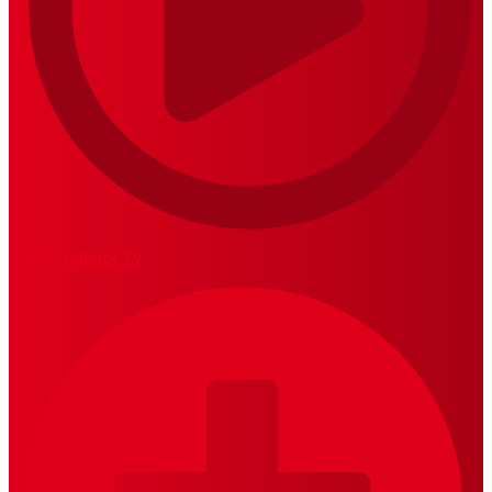
MariskalRock TV