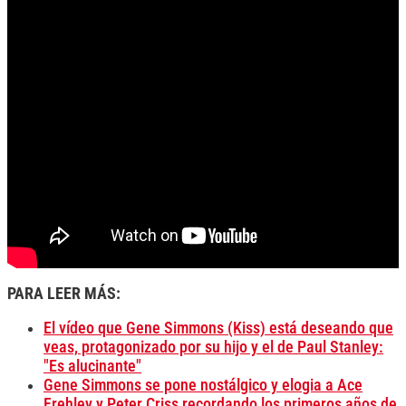
PARA LEER MÁS:
El vídeo que Gene Simmons (Kiss) está deseando que
veas, protagonizado por su hijo y el de Paul Stanley:
"Es alucinante"
Gene Simmons se pone nostálgico y elogia a Ace
Frehley y Peter Criss recordando los primeros años de