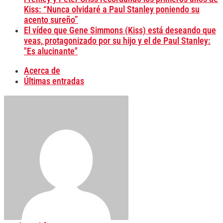
Kiss: “Nunca olvidaré a Paul Stanley poniendo su
acento sureño”
El vídeo que Gene Simmons (Kiss) está deseando que
veas, protagonizado por su hijo y el de Paul Stanley:
"Es alucinante"
Acerca de
Últimas entradas