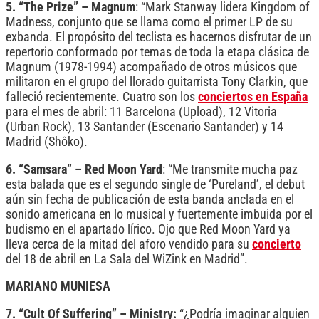
5. “The Prize” – Magnum
: “Mark Stanway lidera Kingdom of
Madness, conjunto que se llama como el primer LP de su
exbanda. El propósito del teclista es hacernos disfrutar de un
repertorio conformado por temas de toda la etapa clásica de
Magnum (1978-1994) acompañado de otros músicos que
militaron en el grupo del llorado guitarrista Tony Clarkin, que
falleció recientemente. Cuatro son los
conciertos en España
para el mes de abril: 11 Barcelona (Upload), 12 Vitoria
(Urban Rock), 13 Santander (Escenario Santander) y 14
Madrid (Shôko).
6. “Samsara” – Red Moon Yard
: “Me transmite mucha paz
esta balada que es el segundo single de ‘Pureland’, el debut
aún sin fecha de publicación de esta banda anclada en el
sonido americana en lo musical y fuertemente imbuida por el
budismo en el apartado lírico. Ojo que Red Moon Yard ya
lleva cerca de la mitad del aforo vendido para su
concierto
del 18 de abril en La Sala del WiZink en Madrid”.
MARIANO MUNIESA
7. “Cult Of Suffering” – Ministry:
“¿Podría imaginar alguien