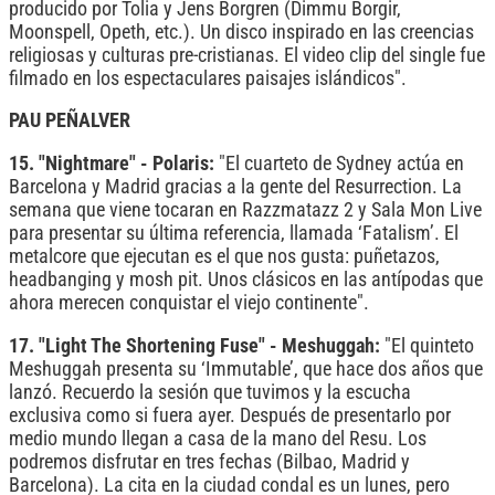
producido por Tolia y Jens Borgren (Dimmu Borgir,
Moonspell, Opeth, etc.). Un disco inspirado en las creencias
religiosas y culturas pre-cristianas. El video clip del single fue
filmado en los espectaculares paisajes islándicos".
PAU PEÑALVER
15. "Nightmare" - Polaris:
"El cuarteto de Sydney actúa en
Barcelona y Madrid gracias a la gente del Resurrection. La
semana que viene tocaran en Razzmatazz 2 y Sala Mon Live
para presentar su última referencia, llamada ‘Fatalism’. El
metalcore que ejecutan es el que nos gusta: puñetazos,
headbanging y mosh pit. Unos clásicos en las antípodas que
ahora merecen conquistar el viejo continente".
17. "Light The Shortening Fuse" - Meshuggah:
"El quinteto
Meshuggah presenta su ‘Immutable’, que hace dos años que
lanzó. Recuerdo la sesión que tuvimos y la escucha
exclusiva como si fuera ayer. Después de presentarlo por
medio mundo llegan a casa de la mano del Resu. Los
podremos disfrutar en tres fechas (Bilbao, Madrid y
Barcelona). La cita en la ciudad condal es un lunes, pero