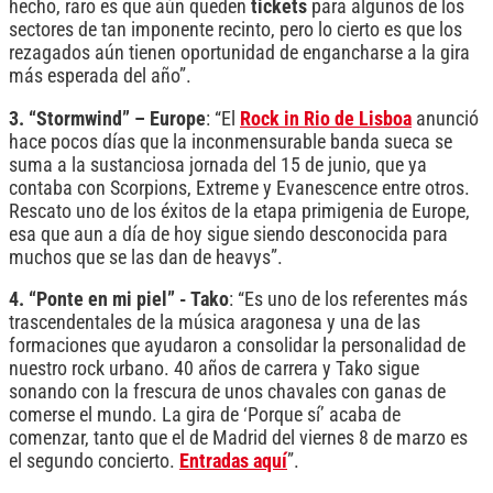
hecho, raro es que aún queden
tickets
para algunos de los
sectores de tan imponente recinto, pero lo cierto es que los
rezagados aún tienen oportunidad de engancharse a la gira
más esperada del año”.
3. “Stormwind” – Europe
: “El
Rock in Rio de Lisboa
anunció
hace pocos días que la inconmensurable banda sueca se
suma a la sustanciosa jornada del 15 de junio, que ya
contaba con Scorpions, Extreme y Evanescence entre otros.
Rescato uno de los éxitos de la etapa primigenia de Europe,
esa que aun a día de hoy sigue siendo desconocida para
muchos que se las dan de heavys”.
4. “Ponte en mi piel” - Tako
: “Es uno de los referentes más
trascendentales de la música aragonesa y una de las
formaciones que ayudaron a consolidar la personalidad de
nuestro rock urbano. 40 años de carrera y Tako sigue
sonando con la frescura de unos chavales con ganas de
comerse el mundo. La gira de ‘Porque sí’ acaba de
comenzar, tanto que el de Madrid del viernes 8 de marzo es
el segundo concierto.
Entradas aquí
”.