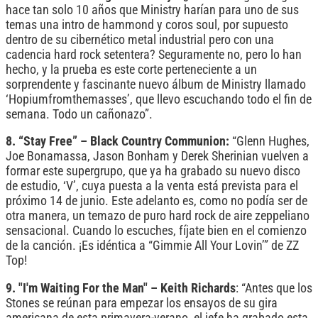
hace tan solo 10 años que Ministry harían para uno de sus
temas una intro de hammond y coros soul, por supuesto
dentro de su cibernético metal industrial pero con una
cadencia hard rock setentera? Seguramente no, pero lo han
hecho, y la prueba es este corte perteneciente a un
sorprendente y fascinante nuevo álbum de Ministry llamado
‘Hopiumfromthemasses’, que llevo escuchando todo el fin de
semana. Todo un cañonazo”.
8. “Stay Free” – Black Country Communion:
“Glenn Hughes,
Joe Bonamassa, Jason Bonham y Derek Sherinian vuelven a
formar este supergrupo, que ya ha grabado su nuevo disco
de estudio, ‘V’, cuya puesta a la venta está prevista para el
próximo 14 de junio. Este adelanto es, como no podía ser de
otra manera, un temazo de puro hard rock de aire zeppeliano
sensacional. Cuando lo escuches, fíjate bien en el comienzo
de la canción. ¡Es idéntica a “Gimmie All Your Lovin’” de ZZ
Top!
9. "I'm Waiting For the Man" – Keith Richards
: “Antes que los
Stones se reúnan para empezar los ensayos de su gira