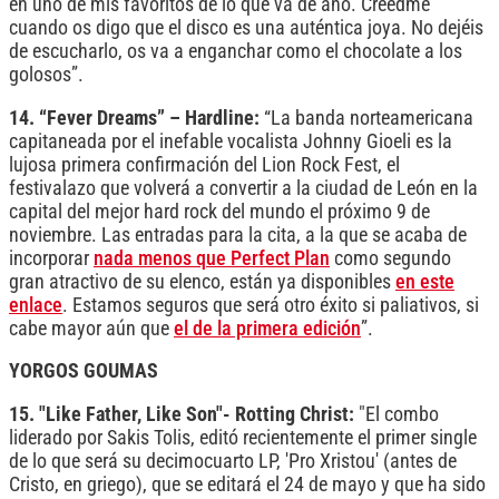
en uno de mis favoritos de lo que va de año. Creedme
cuando os digo que el disco es una auténtica joya. No dejéis
de escucharlo, os va a enganchar como el chocolate a los
golosos”.
14. “Fever Dreams” – Hardline:
“La banda norteamericana
capitaneada por el inefable vocalista Johnny Gioeli es la
lujosa primera confirmación del Lion Rock Fest, el
festivalazo que volverá a convertir a la ciudad de León en la
capital del mejor hard rock del mundo el próximo 9 de
noviembre. Las entradas para la cita, a la que se acaba de
incorporar
nada menos que Perfect Plan
como segundo
gran atractivo de su elenco, están ya disponibles
en este
enlace
. Estamos seguros que será otro éxito si paliativos, si
cabe mayor aún que
el de la primera edición
”.
YORGOS GOUMAS
15. "Like Father, Like Son"- Rotting Christ:
"El combo
liderado por Sakis Tolis, editó recientemente el primer single
de lo que será su decimocuarto LP, 'Pro Xristou' (antes de
Cristo, en griego), que se editará el 24 de mayo y que ha sido