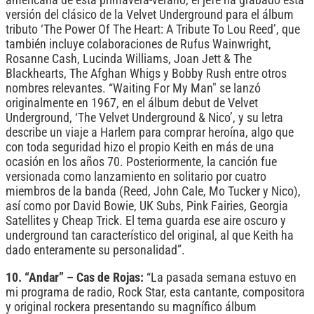
americana de esta primavera-verano, el jefe ha grabado esta
versión del clásico de la Velvet Underground para el álbum
tributo ‘The Power Of The Heart: A Tribute To Lou Reed’, que
también incluye colaboraciones de Rufus Wainwright,
Rosanne Cash, Lucinda Williams, Joan Jett & The
Blackhearts, The Afghan Whigs y Bobby Rush entre otros
nombres relevantes. “Waiting For My Man" se lanzó
originalmente en 1967, en el álbum debut de Velvet
Underground, ‘The Velvet Underground & Nico’, y su letra
describe un viaje a Harlem para comprar heroína, algo que
con toda seguridad hizo el propio Keith en más de una
ocasión en los años 70. Posteriormente, la canción fue
versionada como lanzamiento en solitario por cuatro
miembros de la banda (Reed, John Cale, Mo Tucker y Nico),
así como por David Bowie, UK Subs, Pink Fairies, Georgia
Satellites y Cheap Trick. El tema guarda ese aire oscuro y
underground tan característico del original, al que Keith ha
dado enteramente su personalidad”.
10. “Andar” – Cas de Rojas:
“La pasada semana estuvo en
mi programa de radio, Rock Star, esta cantante, compositora
y original rockera presentando su magnífico álbum