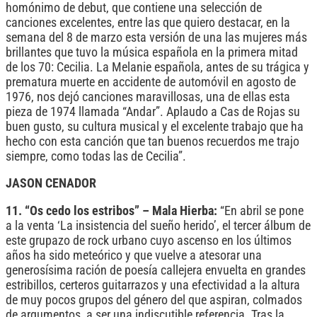
homónimo de debut, que contiene una selección de
canciones excelentes, entre las que quiero destacar, en la
semana del 8 de marzo esta versión de una las mujeres más
brillantes que tuvo la música española en la primera mitad
de los 70: Cecilia. La Melanie española, antes de su trágica y
prematura muerte en accidente de automóvil en agosto de
1976, nos dejó canciones maravillosas, una de ellas esta
pieza de 1974 llamada “Andar”. Aplaudo a Cas de Rojas su
buen gusto, su cultura musical y el excelente trabajo que ha
hecho con esta canción que tan buenos recuerdos me trajo
siempre, como todas las de Cecilia”.
JASON CENADOR
11. “Os cedo los estribos” – Mala Hierba:
“En abril se pone
a la venta ‘La insistencia del sueño herido’, el tercer álbum de
este grupazo de rock urbano cuyo ascenso en los últimos
años ha sido meteórico y que vuelve a atesorar una
generosísima ración de poesía callejera envuelta en grandes
estribillos, certeros guitarrazos y una efectividad a la altura
de muy pocos grupos del género del que aspiran, colmados
de argumentos, a ser una indiscutible referencia. Tras la