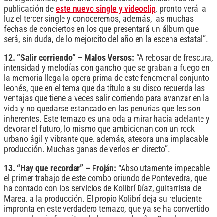
publicación de
este nuevo single y videoclip
, pronto verá la
luz el tercer single y conoceremos, además, las muchas
fechas de conciertos en los que presentará un álbum que
será, sin duda, de lo mejorcito del año en la escena estatal”.
12. “Salir corriendo” – Malos Versos:
“A rebosar de frescura,
intensidad y melodías con gancho que se graban a fuego en
la memoria llega la opera prima de este fenomenal conjunto
leonés, que en el tema que da título a su disco recuerda las
ventajas que tiene a veces salir corriendo para avanzar en la
vida y no quedarse estancado en las penurias que les son
inherentes. Este temazo es una oda a mirar hacia adelante y
devorar el futuro, lo mismo que ambicionan con un rock
urbano ágil y vibrante que, además, atesora una implacable
producción. Muchas ganas de verlos en directo”.
13. “Hay que recordar” – Froján:
“Absolutamente impecable
el primer trabajo de este combo oriundo de Pontevedra, que
ha contado con los servicios de Kolibrí Díaz, guitarrista de
Marea, a la producción. El propio Kolibrí deja su reluciente
impronta en este verdadero temazo, que ya se ha convertido