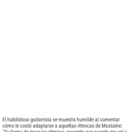
El habilidoso guitarrista se muestra humilde al comentar
cómo le costó adaptarse a aquellas rítmicas de Mustaine:
"Su forma de tocar las rítmicas, recuerdo que cuando me uní a