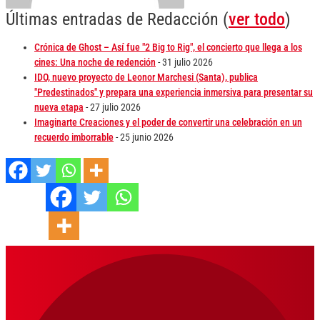
Últimas entradas de Redacción
(
ver todo
)
Crónica de Ghost – Así fue "2 Big to Rig", el concierto que llega a los
cines: Una noche de redención
- 31 julio 2026
IDO, nuevo proyecto de Leonor Marchesi (Santa), publica
"Predestinados" y prepara una experiencia inmersiva para presentar su
nueva etapa
- 27 julio 2026
Imaginarte Creaciones y el poder de convertir una celebración en un
recuerdo imborrable
- 25 junio 2026