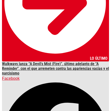
LO ÚLTIMO
Walkways lanza “A Devil's Mist (Fire)”, último adelanto de "A
Reminder", con el que arremeten contra las apariencias vacías y el
narcisismo
Facebook