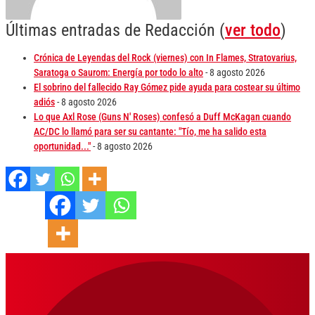
Últimas entradas de Redacción
(
ver todo
)
Crónica de Leyendas del Rock (viernes) con In Flames, Stratovarius,
Saratoga o Saurom: Energía por todo lo alto
- 8 agosto 2026
El sobrino del fallecido Ray Gómez pide ayuda para costear su último
adiós
- 8 agosto 2026
Lo que Axl Rose (Guns N' Roses) confesó a Duff McKagan cuando
AC/DC lo llamó para ser su cantante: "Tío, me ha salido esta
oportunidad..."
- 8 agosto 2026