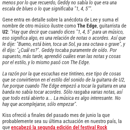
menos por lo que recuerdo, Geddy no sabía lo que era una
escala de blues o lo que significaba "1, 4, 5"".
Gene entra en detalle sobre la anécdota de Lee y suma el
nombre de otro músico ilustre como
The Edge
, guitarrista de
U2
:
"Hay que decir que cuando dices "1, 4, 5" para un músico,
eso significa algo, es una relación de notas o acordes. Así que
le dije: "Bueno, está bien, toca un Sol, ya sea octava o grave", y
él dijo: "¿Cuál es?". Geddy tocaba puramente de oído. Por
supuesto, más tarde, aprendió cuáles eran las notas y cosas
por el estilo, y lo mismo pasó con The Edge.
La razón por la que escuchas ese tintineo, ese tipo de cosas
que se convirtieron en el estilo del sonido de la guitarra de U2,
fue porque cuando The Edge empezó a tocar la guitarra en una
banda no sabía tocar acordes. Sólo rasgaba varias notas, así
que todo está abierto a... La música es algo interesante. No
hay que acomplejarse, sólo empezar".
Kiss ofreció a finales del pasado mes de junio la que
probablemente sea su última actuación en nuestro país, la
que
encabezó la segunda edición del festival Rock