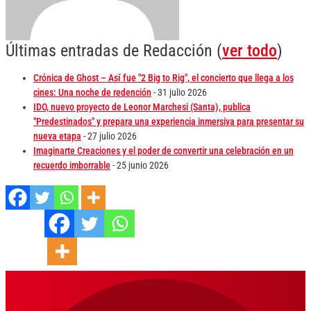
Últimas entradas de Redacción
(
ver todo
)
Crónica de Ghost – Así fue "2 Big to Rig", el concierto que llega a los
cines: Una noche de redención
- 31 julio 2026
IDO, nuevo proyecto de Leonor Marchesi (Santa), publica
"Predestinados" y prepara una experiencia inmersiva para presentar su
nueva etapa
- 27 julio 2026
Imaginarte Creaciones y el poder de convertir una celebración en un
recuerdo imborrable
- 25 junio 2026