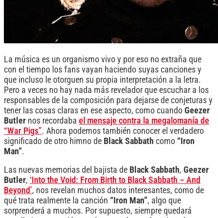
La música es un organismo vivo y por eso no extraña que
con el tiempo los fans vayan haciendo suyas canciones y
que incluso le otorguen su propia interpretación a la letra.
Pero a veces no hay nada más revelador que escuchar a los
responsables de la composición para dejarse de conjeturas y
tener las cosas claras en ese aspecto, como cuando
Geezer
Butler
nos recordaba
el mensaje contra la megalomanía de
“War Pigs”
. Ahora podemos también conocer el verdadero
significado de otro himno de
Black Sabbath
como
“Iron
Man”
.
Las nuevas memorias del bajista de
Black Sabbath
,
Geezer
Butler
,
‘Into the Void: From Birth to Black Sabbath – And
Beyond’
, nos revelan muchos datos interesantes, como de
qué trata realmente la canción
“Iron Man”
, algo que
sorprenderá a muchos. Por supuesto, siempre quedará