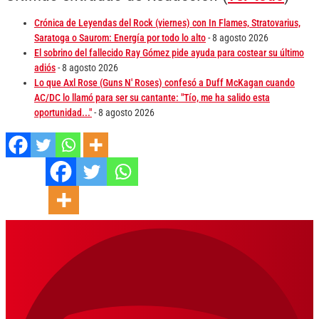
Crónica de Leyendas del Rock (viernes) con In Flames, Stratovarius,
Saratoga o Saurom: Energía por todo lo alto
- 8 agosto 2026
El sobrino del fallecido Ray Gómez pide ayuda para costear su último
adiós
- 8 agosto 2026
Lo que Axl Rose (Guns N' Roses) confesó a Duff McKagan cuando
AC/DC lo llamó para ser su cantante: "Tío, me ha salido esta
oportunidad..."
- 8 agosto 2026