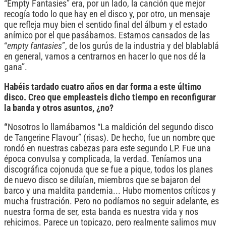
“Empty Fantasies” era, por un lado, la canción que mejor
recogía todo lo que hay en el disco y, por otro, un mensaje
que refleja muy bien el sentido final del álbum y el estado
anímico por el que pasábamos. Estamos cansados de las
“
empty fantasies
”, de los gurús de la industria y del blablablá
en general, vamos a centrarnos en hacer lo que nos dé la
gana”.
Habéis tardado cuatro años en dar forma a este último
disco. Creo que empleasteis dicho tiempo en reconfigurar
la banda y otros asuntos, ¿no?
“
Nosotros lo llamábamos “La maldición del segundo disco
de Tangerine Flavour” (risas). De hecho, fue un nombre que
rondó en nuestras cabezas para este segundo LP. Fue una
época convulsa y complicada, la verdad. Teníamos una
discográfica cojonuda que se fue a pique, todos los planes
de nuevo disco se diluían, miembros que se bajaron del
barco y una maldita pandemia... Hubo momentos críticos y
mucha frustración. Pero no podíamos no seguir adelante, es
nuestra forma de ser, esta banda es nuestra vida y nos
rehicimos. Parece un topicazo, pero realmente salimos muy