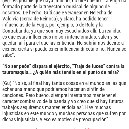
(M) “Es posible que haya influido, no diré que no. La Fuga ha
formado parte de la trayectoria musical de alguno de
nosotros. De hecho, Guti suele veranear en Helecha de
Valdivia (cerca de Reinosa), y claro, ha podido tener
influencias de la Fuga, por ejemplo, o de Rulo y la
Contrabanda, ya que son muy escuchados allí. La realidad
es que estas influencias no son intencionadas, salen y se
quedan allí para el que las entienda. No sabríamos decirte a
ciencia cierta si puede tener influencia directa o no. Nunca se
sabe”.
“No ser peón” dispara al ejército, “Traje de luces” contra la
tauromaquia… ¿A quién más tenéis en el punto de mira?
(Gu) “No sé, al final hay tantas cosas en el mundo en las que
echar una mano que podríamos hacer un sinfín de
canciones. Pero bueno, siempre intentamos mantener el
carácter combativo de la banda y yo creo que si hay futuros
trabajos seguiremos manteniéndola así. Hay muchas
injusticias en este mundo y muchas personas que sufren por
dichas injusticias, y eso es motivo de preocupación”.