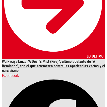
LO ÚLTIMO
Walkways lanza “A Devil's Mist (Fire)”, último adelanto de "A
Reminder", con el que arremeten contra las apariencias vacías y el
narcisismo
Facebook