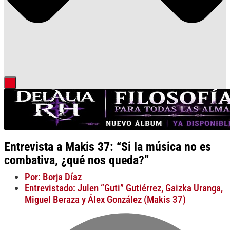
Entrevista a Makis 37: “Si la música no es
combativa, ¿qué nos queda?”
Por: Borja Díaz
Entrevistado: Julen “Guti” Gutiérrez, Gaizka Uranga,
Miguel Beraza y Álex González (Makis 37)