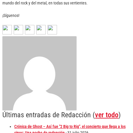
mundo del rock y del metal, en todas sus vertientes.
¡Síguenos!
Últimas entradas de Redacción
(
ver todo
)
Crónica de Ghost – Así fue "2 Big to Rig", el concierto que llega a los
cines: Una noche de redención
- 31 julio 2026