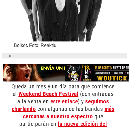
Boikot. Foto: Reaktiu
Queda un mes y un día para que comience
el
Weekend Beach Festival
(con entradas
a la venta en
este enlace
) y
seguimos
charlando
con algunas de las bandas
más
cercanas a nuestro espectro
que
participarán en
la nueva edición del