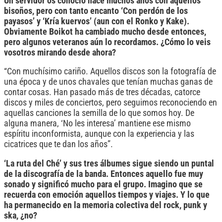
Un servidor os conoció hace muchos años con aquellos
bisoños, pero con tanto encanto ‘Con perdón de los
payasos’ y ‘Kría kuervos’ (aun con el Ronko y Kake).
Obviamente Boikot ha cambiado mucho desde entonces,
pero algunos veteranos aún lo recordamos. ¿Cómo lo veis
vosotros mirando desde ahora?
“Con muchísimo cariño. Aquellos discos son la fotografía de
una época y de unos chavales que tenían muchas ganas de
contar cosas. Han pasado más de tres décadas, catorce
discos y miles de conciertos, pero seguimos reconociendo en
aquellas canciones la semilla de lo que somos hoy. De
alguna manera, ‘No les interesa’ mantiene ese mismo
espíritu inconformista, aunque con la experiencia y las
cicatrices que te dan los años”.
‘La ruta del Ché’ y sus tres álbumes sigue siendo un puntal
de la discografía de la banda. Entonces aquello fue muy
sonado y significó mucho para el grupo. Imagino que se
recuerda con emoción aquellos tiempos y viajes. Y lo que
ha permanecido en la memoria colectiva del rock, punk y
ska, ¿no?